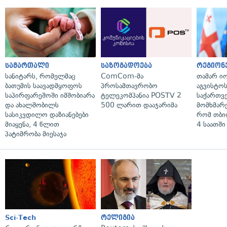
სამართალი
საზოგადოება
რეგიონ
სანიტარს, რომელმაც
ComCom-მა
თამარ ი
ბათუმის საავადმყოფოს
პროსამთავრობო
აგვისტო
საპირფარეშოში იმშობიარა
ტელეკომპანია POSTV 2
საქართვ
და ახალშობილს
500 ლარით დააჯარიმა
მომხმარ
სასიკვდილო დაზიანებები
რომ თბი
მიაყენა, 4 წლით
4 საათში
პატიმრობა მიესაჯა
Sci-Tech
რელიგია