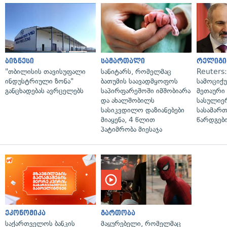
ბიზნესი
სამართალი
რელიგი
"თბილისის თავისუფალი
სანიტარს, რომელმაც
Reuters
ინდუსტრიული ზონა"
ბათუმის საავადმყოფოს
სამოციქ
განცხადებას ავრცელებს
საპირფარეშოში იმშობიარა
მეთაური 
და ახალშობილს
სასულიე
სასიკვდილო დაზიანებები
სასამარ
მიაყენა, 4 წლით
წარდგები
პატიმრობა მიესაჯა
ეკონომიკა
გართობა
საქართველოს ბანკის
მაყურებელი, რომელმაც