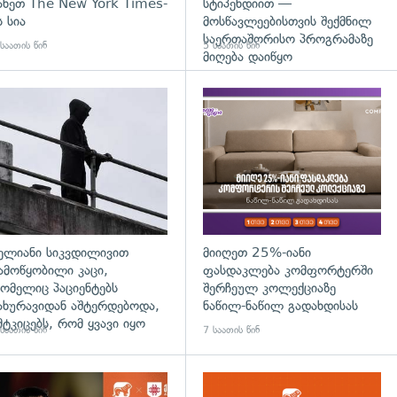
ახეთ The New York Times-
სტიპენდიით —
ს სია
მოსწავლეებისთვის შექმნილ
საერთაშორისო პროგრამაზე
საათის წინ
5 საათის წინ
მიღება დაიწყო
დახედვა
გადახედვა
ელიანი სიკვდილივით
მიიღეთ 25%-იანი
ამოწყობილი კაცი,
ფასდაკლება კომფორტერში
ომელიც პაციენტებს
შერჩეულ კოლექციაზე
ახურავიდან აშტერდებოდა,
ნაწილ-ნაწილ გადახდისას
მტკიცებს, რომ ყვავი იყო
საათის წინ
7 საათის წინ