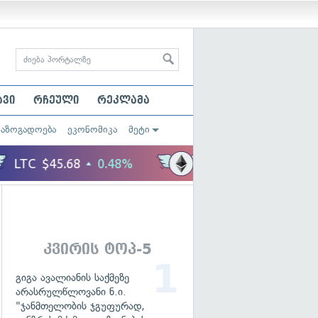
ავი
რჩეული
რეკლამა
საზოგადოება
ეკონომიკა
მეტი
კვირის ტოპ-5
გიგა ავალიანის საქმეზე
არასრულწლოვანი ნ.ი.
"ჯანმთელობის ჯგუფურად,