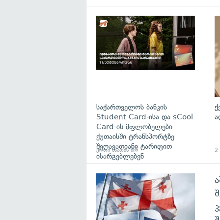
საქართველოს ბანკის
ქ
Student Card-ისა და sCool
ა
Card-ის მფლობელები
ქუთაისში ტრანსპორტზე
შეღავათიანი ტარიფით
ერთი საათის წინ
2 
ისარგებლებენ
ა
გა
შ