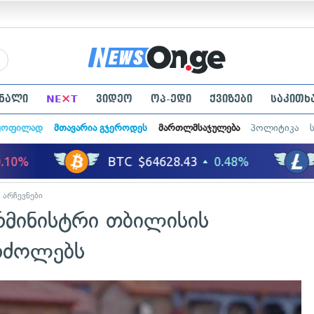
×
ნალი
NE
T
ვიდეო
ოპ-ედი
ქვიზები
საკითხ
ყოფილად
მთავარია გჯეროდეს
მართლმსაჯულება
პოლიტიკა
არჩევნები
მინისტრი თბილისის
რძოლებს