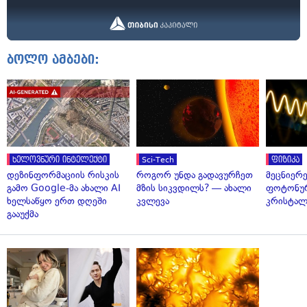
ბოლო ამბები:
ხელოვნური ინტელექტი
Sci-Tech
ფიზიკა
დეზინფორმაციის რისკის
როგორ უნდა გადავურჩეთ
მეცნიერ
გამო Google-მა ახალი AI
მზის სიკვდილს? — ახალი
ფოტონუ
ხელსაწყო ერთ დღეში
კვლევა
კრისტალ
გააუქმა