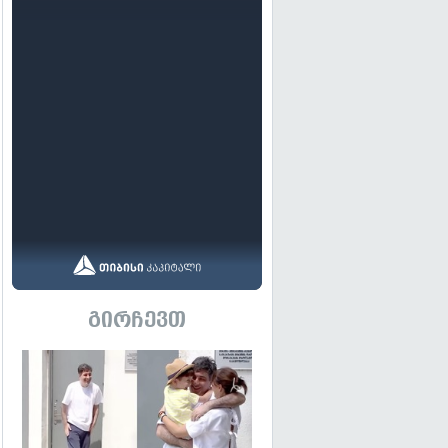
გირჩევთ
გადახედვა