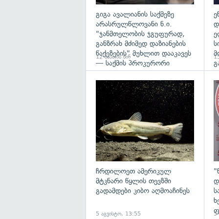
გიგა ავალიანის საქმეზე
ე
არასრულწლოვანი ნ.ი.
დ
"ჯანმთელობის ჯგუფურად,
ე
განზრახ მძიმედ დაზიანების
ს
წაქეზების" მუხლით დააკავეს
მ
12 საათის წინ
15
— საქმის პროკურორი
გ
გა
ჩრდილოეთ ამერიკულ
"
მტკნარი წყლის თევზში
დ
გადამდები კიბო აღმოაჩინეს
ს
ხ
ფ
5 აგვისტო, 13:55
5