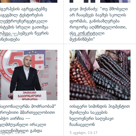
ნგურჰესის აგრეგატებზე
გივი მიქანაძე: "თუ მშობელი
აგეგმილ ტესტირებას
არ ჩააცმევს ბავშვს სკოლის
ლექტროენერგეტიკული
ფორმას, განისაზღვრება
ისტემის სრული გათიშვა
როგორც აღმზრდელობითი,
ოჰყვა — სემეკის წევრის
ისე კონკრეტული
 საათის წინ
18 საათის წინ
ანცხადება
მექანიზმები"
დახედვა
გადახედვა
ნაციონალურმა მოძრაობამ"
იისფერი სიმინდის პიგმენტით
როებითი მმართველობითი
შეიძლება საკვების
აბჭო აირჩია —
ხელოვნური საღებავი
ელმძღვანელი ირაკლი
ჩაანაცვლონ
ავლენიშვილი გახდა
 აგვისტო, 13:54
5 აგვისტო, 13:17