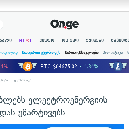
×
ნალი
NE
T
ვიდეო
ოპ-ედი
ქვიზები
საკითხ
ყოფილად
მთავარია გჯეროდეს
მართლმსაჯულება
პოლიტიკა
ნსები
ეკონომიკა
ებლებს ელექტროენერგიის
დას უმარტივებს