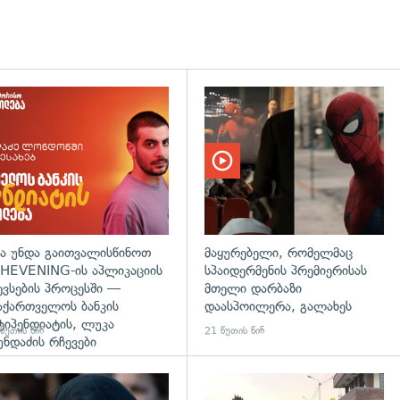
დახედვა
ა უნდა გაითვალისწინოთ
მაყურებელი, რომელმაც
HEVENING-ის აპლიკაციის
სპაიდერმენის პრემიერისას
ევსების პროცესში —
მთელი დარბაზი
აქართველოს ბანკის
დაასპოილერა, გალახეს
ტიპენდიატის, ლუკა
წუთის წინ
21 წუთის წინ
უნდაძის რჩევები
დახედვა
გადახედვა