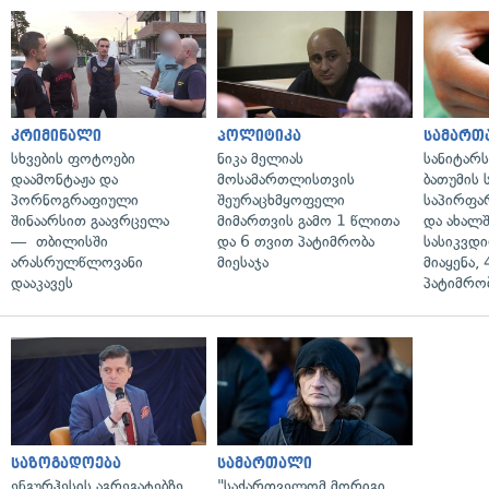
კრიმინალი
პოლიტიკა
სამართ
სხვების ფოტოები
ნიკა მელიას
სანიტარ
დაამონტაჟა და
მოსამართლისთვის
ბათუმის
პორნოგრაფიული
შეურაცხმყოფელი
საპირფა
შინაარსით გაავრცელა
მიმართვის გამო 1 წლითა
და ახალ
— თბილისში
და 6 თვით პატიმრობა
სასიკვდი
არასრულწლოვანი
მიესაჯა
მიაყენა,
დააკავეს
პატიმრობ
საზოგადოება
სამართალი
ენგურჰესის აგრეგატებზე
"საქართველომ მორიგი