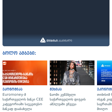
ბოლო ამბები:
ეკონომიკა
მუსიკა
ეკონომ
Euromoney-მ
ნაომი კემპბელი
თიბისიმ 
საქართველოს ბანკი CEE
საქართველოს დიჯეის
ისგან კი
კატეგორიაში საუკეთესო
ამპლუაში ეწვევა
საერთა
ბანკად დაასახელა
მიიღო