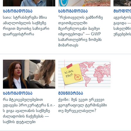
საზოგადოება
საზოგადოება
მსოფლ
საია: სტრასბურგმა მზია
"რუსთაველის გამზირზე
აგვისტო
ამაღლობელის საქმეზე
თვითმცლელში
გავიდა 
რიგით მეოთხე საჩივარი
მცირეწლოვანი ბავშვი
სახელმწ
დაარეგისტრირა
იმყოფებოდა" — GWP
უწყებები
სამართლებრივ ზომებს
მიმართავს
საზოგადოება
მეცნიერება
რა მტკიცებულებებით
ქვიზი: შენ უკეთ ერკვევი
ედავება პროკურატურა ნ.ი.-
გეოგრაფიულ ტერმინებში
ს გიგა ავალიანის საქმეზე
თუ მერვეკლასელი?
ძალადობის წაქეზებას —
საქმის დეტალები