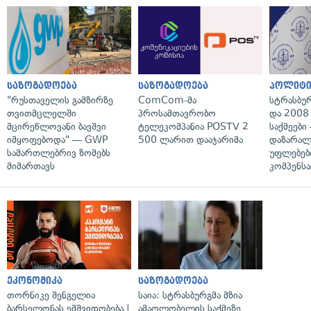
საზოგადოება
საზოგადოება
პოლიტი
"რუსთაველის გამზირზე
ComCom-მა
სტრასბუ
თვითმცლელში
პროსამთავრობო
და 2008
მცირეწლოვანი ბავშვი
ტელეკომპანია POSTV 2
საქმეები
იმყოფებოდა" — GWP
500 ლარით დააჯარიმა
დაზარა
სამართლებრივ ზომებს
უფლებებ
მიმართავს
კომპენსა
ეკონომიკა
საზოგადოება
თორნიკე შენგელია
საია: სტრასბურგმა მზია
ბარსელონას ემშვიდობება |
ამაღლობელის საქმეზე