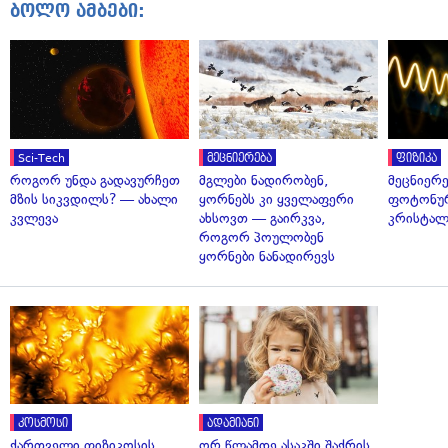
ბოლო ამბები:
Sci-Tech
მეცნიერება
ფიზიკა
როგორ უნდა გადავურჩეთ
მგლები ნადირობენ,
მეცნიერ
მზის სიკვდილს? — ახალი
ყორნებს კი ყველაფერი
ფოტონუ
კვლევა
ახსოვთ — გაირკვა,
კრისტალ
როგორ პოულობენ
ყორნები ნანადირევს
კოსმოსი
ადამიანი
ქართველი ფიზიკოსის
ორ წლამდე ასაკში შაქრის