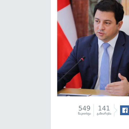
549
141
წაკითხვა
გაზიარება