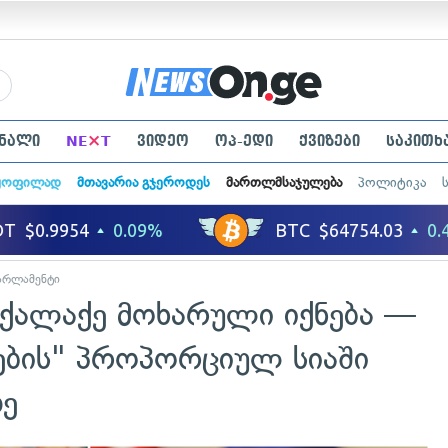
×
ნალი
NE
T
ვიდეო
ოპ-ედი
ქვიზები
საკითხ
ყოფილად
მთავარია გჯეროდეს
მართლმსაჯულება
პოლიტიკა
არლამენტი
ოქალაქე მოხარული იქნება —
ების" პროპორციულ სიაში
ზე