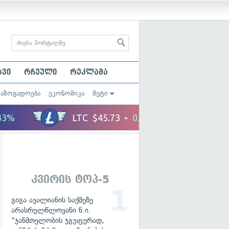
ავი
რჩეული
რეკლამა
საზოგადოება
ეკონომიკა
მეტი
კვირის ტოპ-5
გიგა ავალიანის საქმეზე
არასრულწლოვანი ნ.ი.
"ჯანმთელობის ჯგუფურად,