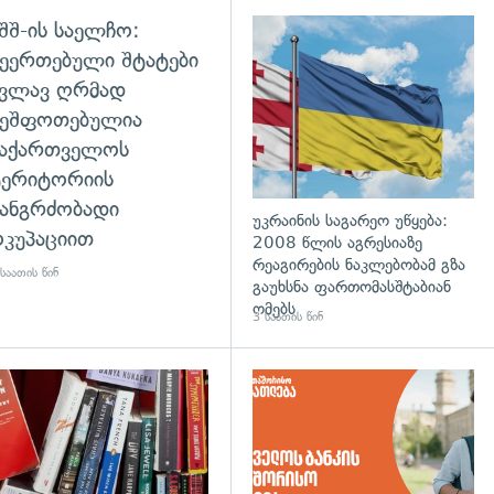
შშ-ის საელჩო:
ეერთებული შტატები
კვლავ ღრმად
შეშფოთებულია
საქართველოს
ტერიტორიის
ანგრძობადი
უკრაინის საგარეო უწყება:
კუპაციით
2008 წლის აგრესიაზე
რეაგირების ნაკლებობამ გზა
საათის წინ
გაუხსნა ფართომასშტაბიან
ომებს
3 საათის წინ
დახედვა
გადახედვა