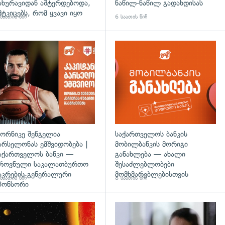
ახურავიდან აშტერდებოდა,
ნაწილ-ნაწილ გადახდისას
მტკიცებს, რომ ყვავი იყო
საათის წინ
6 საათის წინ
ორნიკე შენგელია
საქართველოს ბანკის
არსელონას ემშვიდობება |
მობილბანკის მორიგი
აქართველოს ბანკი —
განახლება — ახალი
როვნული საკალათბურთო
შესაძლებლობები
აკრების გენერალური
მომხმარებლებისთვის
საათის წინ
8 საათის წინ
პონსორი
დახედვა
გადახედვა