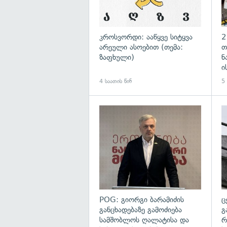
კროსვორდი: ააწყვე სიტყვა
2
არეული ასოებით (თემა:
თ
ზაფხული)
ნ
ი
4 საათის წინ
5 
გა
POG: გიორგი ბარამიძის
ც
განცხადებაზე გამოძიება
გ
სამშობლოს ღალატისა და
რ