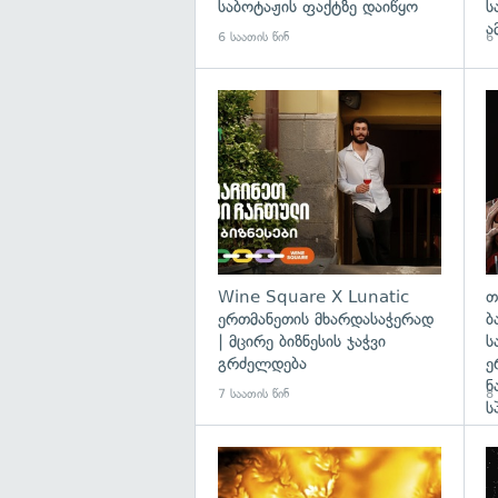
საბოტაჟის ფაქტზე დაიწყო
ს
ა
6 საათის წინ
6 
Wine Square X Lunatic
თ
ერთმანეთის მხარდასაჭერად
ბ
| მცირე ბიზნესის ჯაჭვი
ს
გრძელდება
ე
ნ
7 საათის წინ
8 
ს
გა