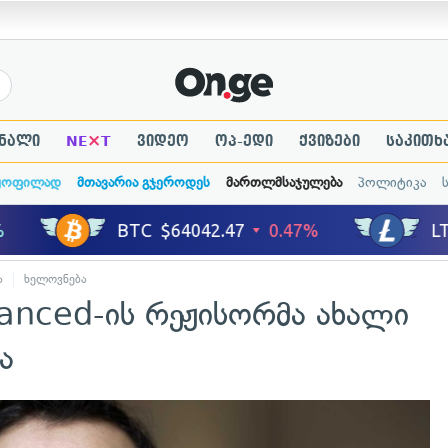
×
ნალი
NE
T
ვიდეო
ოპ-ედი
ქვიზები
საკითხ
ყოფილად
მთავარია გჯეროდეს
მართლმსაჯულება
პოლიტიკა
ა
ხელოვნება
nced-ის რეჟისორმა ახალი
ა