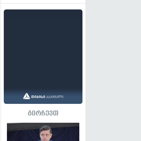
გირჩევთ
გადახედვა