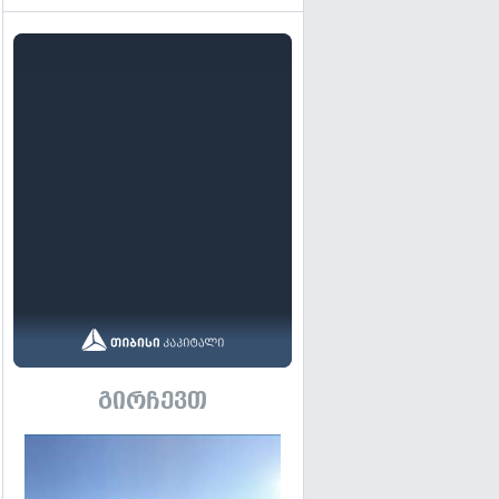
გირჩევთ
გადახედვა