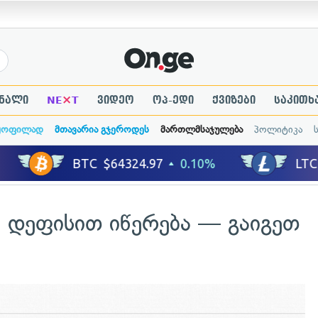
×
ნალი
NE
T
ვიდეო
ოპ-ედი
ქვიზები
საკითხ
ყოფილად
მთავარია გჯეროდეს
მართლმსაჯულება
პოლიტიკა
ვ დეფისით იწერება — გაიგეთ