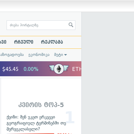
ავი
რჩეული
რეკლამა
საზოგადოება
ეკონომიკა
მეტი
კვირის ტოპ-5
ქვიზი: შენ უკეთ ერკვევი
გეოგრაფიულ ტერმინებში თუ
მერვეკლასელი?