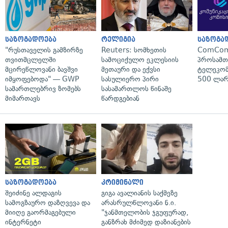
საზოგადოება
რელიგია
საზოგა
"რუსთაველის გამზირზე
Reuters: სომხეთის
ComCom
თვითმცლელში
სამოციქულო ეკლესიის
პროსამ
მცირეწლოვანი ბავშვი
მეთაური და ექვსი
ტელეკომ
იმყოფებოდა" — GWP
სასულიერო პირი
500 ლარ
სამართლებრივ ზომებს
სასამართლოს წინაშე
მიმართავს
წარდგებიან
საზოგადოება
კრიმინალი
შეიძინე ალდაგის
გიგა ავალიანის საქმეზე
სამოგზაურო დაზღვევა და
არასრულწლოვანი ნ.ი.
მიიღე გაორმაგებული
"ჯანმთელობის ჯგუფურად,
ინტერნეტი
განზრახ მძიმედ დაზიანების