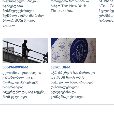
საქართველოს ბანკის
თრილერი რომანები —
Student 
სტიპენდიით —
ნახეთ The New York
sCool Ca
მოსწავლეებისთვის
Times-ის სია
მფლობელ
შექმნილ საერთაშორისო
ტრანსპო
პროგრამაზე მიღება
ტარიფით
დაიწყო
საზოგადოება
პოლიტიკა
ცელიანი სიკვდილივით
სტრასბურგის სასამართლო
გამოწყობილი კაცი,
და 2008 წლის ომის
რომელიც პაციენტებს
საქმეები — საიას ბრძოლა
სახურავიდან
დაზარალებულთა
აშტერდებოდა, ამტკიცებს,
უფლებებისა და
რომ ყვავი იყო
კომპენსაციებისთვის