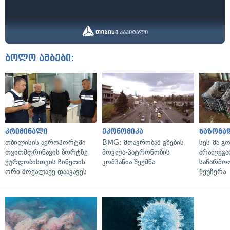
ბოლო ამბები:
კრიმინალი
ეკონომიკა
საზოგა
თბილისის აეროპორტში
BMG: მთავრობამ გზების
სეს-მა 
თვითმფრინავის ბორტზე
მოვლა-პატრონობის
არალეგა
ქურდობისთვის ჩინეთის
კომპანია შექმნა
საწარმო
ორი მოქალაქე დააკავეს
შეუჩერა