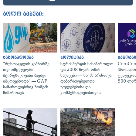
ბოლო ამბები:
საზოგადოება
პოლიტიკა
საზოგა
"რუსთაველის გამზირზე
სტრასბურგის სასამართლო
ComCom
თვითმცლელში
და 2008 წლის ომის
პროსამ
მცირეწლოვანი ბავშვი
საქმეები — საიას ბრძოლა
ტელეკომ
იმყოფებოდა" — GWP
დაზარალებულთა
500 ლარ
სამართლებრივ ზომებს
უფლებებისა და
მიმართავს
კომპენსაციებისთვის