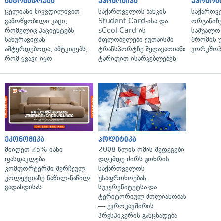
საზოგადოება
ეკონომიკა
ეკონომ
ცელიანი სიკვდილივით
საქართველოს ბანკის
საქართვ
გამოწყობილი კაცი,
Student Card-ისა და
ორგანიზე
რომელიც პაციენტებს
sCool Card-ის
საშუალო 
სახურავიდან
მფლობელები ქუთაისში
შრომის 
აშტერდებოდა, ამტკიცებს,
ტრანსპორტზე შეღავათიანი
ვორკშოპ
რომ ყვავი იყო
ტარიფით ისარგებლებენ
ეკონომიკა
პოლიტიკა
მიიღეთ 25%-იანი
2008 წლის ომის შედეგები
ფასდაკლება
დღემდე ძირს უთხრის
კომფორტერში შერჩეულ
საქართველოს
კოლექციაზე ნაწილ-ნაწილ
უსაფრთხოებას,
გადახდისას
სუვერენიტეტსა და
ტერიტორიულ მთლიანობას
— ევროკავშირის
პრესპიკერის განცხადება