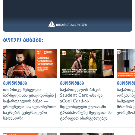
ბოლო ამბები:
ეკონომიკა
ეკონომიკა
ეკონომ
თორნიკე შენგელია
საქართველოს ბანკის
საქართვ
ბარსელონას ემშვიდობება |
Student Card-ისა და
ორგანიზე
საქართველოს ბანკი —
sCool Card-ის
საშუალო 
ეროვნული საკალათბურთო
მფლობელები ქუთაისში
შრომის 
ნაკრების გენერალური
ტრანსპორტზე შეღავათიანი
ვორკშოპ
სპონსორი
ტარიფით ისარგებლებენ