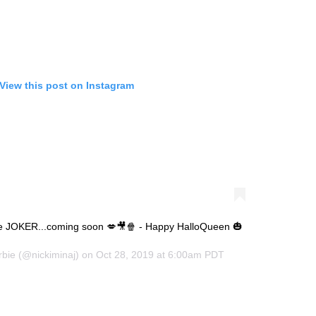
View this post on Instagram
e JOKER...coming soon 💋🎥🍿 - Happy HalloQueen 🎃
rbie
(@nickiminaj) on
Oct 28, 2019 at 6:00am PDT