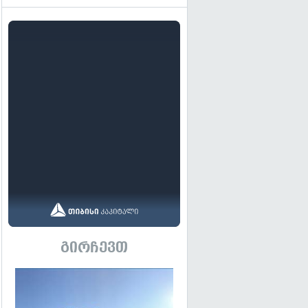
გირჩევთ
გადახედვა