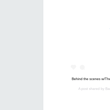
Behind the scenes w/Th
A post shared by
Ba