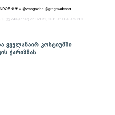
ROE 💎💗 // @vmagazine @gregswalesart
e ✨
(@kyliejenner) on
Oct 31, 2019 at 11:46am PDT
ოა ყველანაირ კოსტიუმში
ვის ქარიზმას