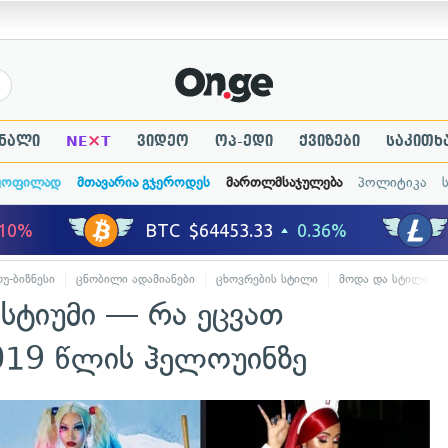
×
ნალი
NE
T
ვიდეო
ოპ-ედი
ქვიზები
საკითხ
ყოფილად
მთავარია გჯეროდეს
მართლმსაჯულება
პოლიტიკა
ოუ-ბიზნესი
ცნობილი ადამიანები
ცხოვრების სტილი
მოდა და სტილი
სტიუმი — რა ეცვათ
019 წლის ჰელოუინზე