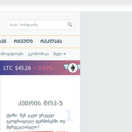
ავი
რჩეული
რეკლამა
საზოგადოება
ეკონომიკა
მეტი
კვირის ტოპ-5
ქვიზი: შენ უკეთ ერკვევი
გეოგრაფიულ ტერმინებში თუ
მერვეკლასელი?