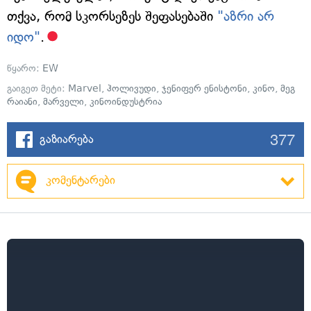
თქვა, რომ სკორსეზეს შეფასებაში
"აზრი არ
იდო"
.
წყარო:
EW
გაიგეთ მეტი:
Marvel
,
ჰოლივუდი
,
ჯენიფერ ენისტონი
,
კინო
,
მეგ
რაიანი
,
მარველი
,
კინოინდუსტრია
377
გაზიარება
კომენტარები