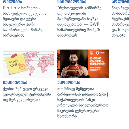
რელიგია
საზოგადოება
პოლიტი
Reuters: სომხეთის
"რუსთაველის გამზირზე
ნიკა მელ
სამოციქულო ეკლესიის
თვითმცლელში
მოსამარ
მეთაური და ექვსი
მცირეწლოვანი ბავშვი
შეურაცხ
სასულიერო პირი
იმყოფებოდა" — GWP
მიმართვ
სასამართლოს წინაშე
სამართლებრივ ზომებს
და 6 თვ
წარდგებიან
მიმართავს
მიესაჯა
მეცნიერება
ეკონომიკა
ქვიზი: შენ უკეთ ერკვევი
თორნიკე შენგელია
გეოგრაფიულ ტერმინებში
ბარსელონას ემშვიდობება |
თუ მერვეკლასელი?
საქართველოს ბანკი —
ეროვნული საკალათბურთო
ნაკრების გენერალური
სპონსორი