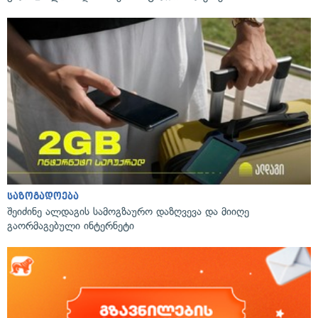
საზოგადოება
შეიძინე ალდაგის სამოგზაურო დაზღვევა და მიიღე
გაორმაგებული ინტერნეტი