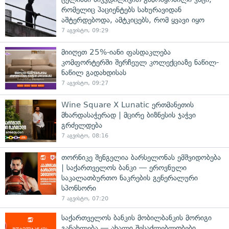
რომელიც პაციენტებს სახურავიდან
აშტერდებოდა, ამტკიცებს, რომ ყვავი იყო
7 აგვისტო, 09:29
მიიღეთ 25%-იანი ფასდაკლება
კომფორტერში შერჩეულ კოლექციაზე ნაწილ-
ნაწილ გადახდისას
7 აგვისტო, 09:27
Wine Square X Lunatic ერთმანეთის
მხარდასაჭერად | მცირე ბიზნესის ჯაჭვი
გრძელდება
7 აგვისტო, 08:16
თორნიკე შენგელია ბარსელონას ემშვიდობება
| საქართველოს ბანკი — ეროვნული
საკალათბურთო ნაკრების გენერალური
სპონსორი
7 აგვისტო, 07:20
საქართველოს ბანკის მობილბანკის მორიგი
განახლება — ახალი შესაძლებლობები