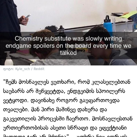
ფოტო:
Kyle_sch / Reddit
"ჩემს მოსწავლეს ვუთხარი, რომ კლასელებთან
საუბარს არ შეწყვეტდა, ენდგეიმის სპოილერს
ვეტყოდი. დავინახე როგორ გაუფართოვდა
თვალები. მან პირი მაშინვე დახურა და
გაკვეთილის პროცესში ჩაერთო. მოსწავლესთან
ურთიერთობისას ასეთი სწრაფი და ეფექტიანი
მეთოდი ჯერ არ მქონია", - უთხრა ნიუ-იორკის