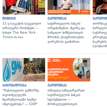
წიგნები
ეკონომიკა
ეკონომ
21-ე საუკუნის საუკეთესო
საქართველოს ბანკის
თორნიკე
თრილერი რომანები —
ორგანიზებით, მცირე და
ბარსელონ
ნახეთ The New York
საშუალო ბიზნესისთვის
საქართვ
Times-ის სია
შრომის უსაფრთხოების
ეროვნულ
ვორკშოპი გაიმართა
ნაკრები
სპონსორ
საზოგადოება
ეკონომიკა
"რუსთაველის გამზირზე
ისწავლე საზღვარგარეთ
თვითმცლელში
საქართველოს ბანკის
მცირეწლოვანი ბავშვი
სტიპენდიით —
იმყოფებოდა" — GWP
მოსწავლეებისთვის