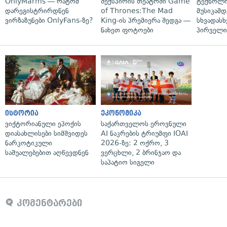
OnlyMarms — რატომ
შექსპირის თეატრში Game
ტექნოლო
დარეგისტრირდნენ
of Thrones:The Mad
მუსიკამდ
ვირზაზუნები OnlyFans-ზე?
King-ის პრემიერა შედგა —
სხვადასხ
ნახეთ ფოტოები
პირველი
ისტორია
ეკონომიკა
ვიქტორიანული ეპოქის
საქართველოს ეროვნული
დიასახლისები სიმშვიდეს
AI ნაკრების ტრიუმფი IOAI
ნარკოტიკული
2026-ზე: 2 ოქრო, 3
საშუალებებით აღწევდნენ
ვერცხლი, 2 ბრინჯაო და
საპატიო სიგელი
კომენტარები