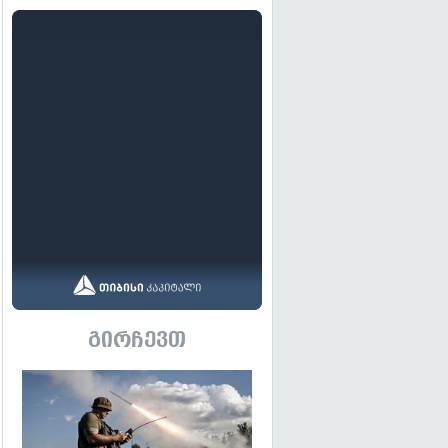
გირჩევთ
გადახედვა