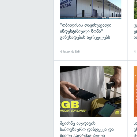
"თბილისის თავისუფალი
ც
ინდუსტრიული ზონა"
უ
განცხადებას ავრცელებს
თ
4 საათის წინ
4 
შეიძინე ალდაგის
ს
სამოგზაურო დაზღვევა და
გ
მიიღე გაორმაგებული
მ