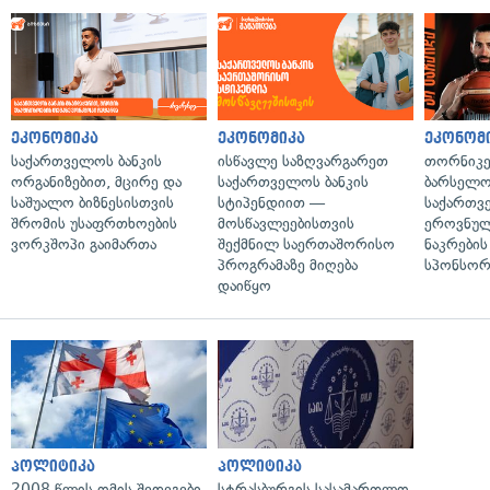
ეკონომიკა
ეკონომიკა
ეკონომ
საქართველოს ბანკის
ისწავლე საზღვარგარეთ
თორნიკე
ორგანიზებით, მცირე და
საქართველოს ბანკის
ბარსელონ
საშუალო ბიზნესისთვის
სტიპენდიით —
საქართვ
შრომის უსაფრთხოების
მოსწავლეებისთვის
ეროვნულ
ვორკშოპი გაიმართა
შექმნილ საერთაშორისო
ნაკრები
პროგრამაზე მიღება
სპონსორ
დაიწყო
პოლიტიკა
პოლიტიკა
2008 წლის ომის შედეგები
სტრასბურგის სასამართლო