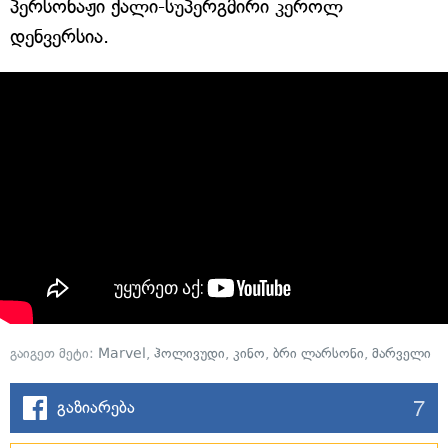
პერსონაჟი ქალი-სუპერგმირი კეროლ
დენვერსია.
გაიგეთ მეტი:
Marvel
,
ჰოლივუდი
,
კინო
,
ბრი ლარსონი
,
მარველი
7
გაზიარება