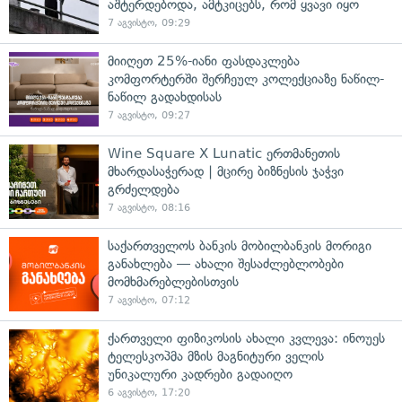
აშტერდებოდა, ამტკიცებს, რომ ყვავი იყო
7 აგვისტო, 09:29
მიიღეთ 25%-იანი ფასდაკლება
კომფორტერში შერჩეულ კოლექციაზე ნაწილ-
ნაწილ გადახდისას
7 აგვისტო, 09:27
Wine Square X Lunatic ერთმანეთის
მხარდასაჭერად | მცირე ბიზნესის ჯაჭვი
გრძელდება
7 აგვისტო, 08:16
საქართველოს ბანკის მობილბანკის მორიგი
განახლება — ახალი შესაძლებლობები
მომხმარებლებისთვის
7 აგვისტო, 07:12
ქართველი ფიზიკოსის ახალი კვლევა: ინოუეს
ტელესკოპმა მზის მაგნიტური ველის
უნიკალური კადრები გადაიღო
6 აგვისტო, 17:20