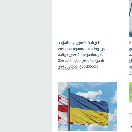
საქართველოს ბანკის
2
ორგანიზებით, მცირე და
დ
საშუალო ბიზნესისთვის
ს
შრომის უსაფრთხოების
უ
ვორკშოპი გაიმართა
ს
3 საათის წინ
4 
ტ
—
პ
გა