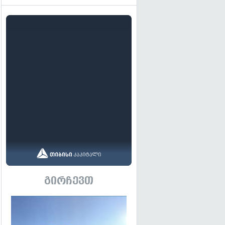
გირჩევთ
გადახედვა