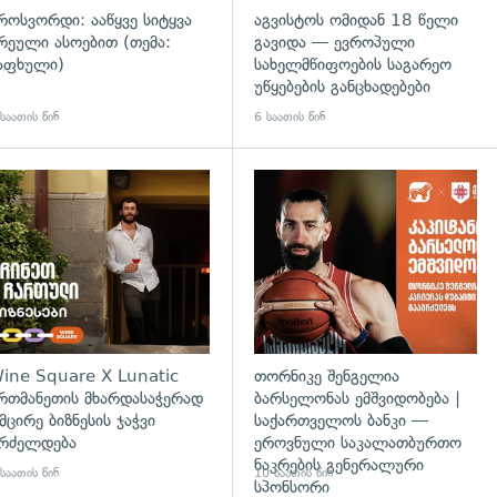
როსვორდი: ააწყვე სიტყვა
აგვისტოს ომიდან 18 წელი
რეული ასოებით (თემა:
გავიდა — ევროპული
აფხული)
სახელმწიფოების საგარეო
უწყებების განცხადებები
საათის წინ
6 საათის წინ
დახედვა
ine Square X Lunatic
თორნიკე შენგელია
რთმანეთის მხარდასაჭერად
ბარსელონას ემშვიდობება |
 მცირე ბიზნესის ჯაჭვი
საქართველოს ბანკი —
რძელდება
ეროვნული საკალათბურთო
ნაკრების გენერალური
საათის წინ
10 საათის წინ
სპონსორი