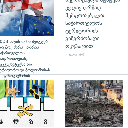
კვლავ ღრმად
შეშფოთებულია
საქართველოს
ტერიტორიის
განგრძობადი
008 წლის ომის შედეგები
ოკუპაციით
ღემდე ძირს უთხრის
აქართველოს
4 საათის წინ
საფრთხოებას,
უვერენიტეტსა და
საათის წინ
ერიტორიულ მთლიანობას
 ევროკავშირის
რესპიკერის განცხადება
დახედვა
გადახედვა