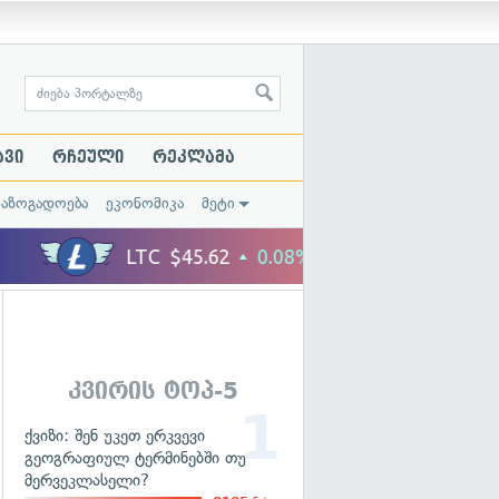
ავი
რჩეული
რეკლამა
საზოგადოება
ეკონომიკა
მეტი
კვირის ტოპ-5
ქვიზი: შენ უკეთ ერკვევი
გეოგრაფიულ ტერმინებში თუ
მერვეკლასელი?