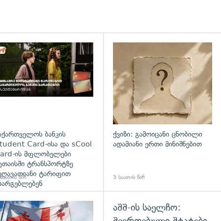
დახედვა
აქართველოს ბანკის
ქვიზი: გამოიცანი ცნობილი
tudent Card-ისა და sCool
ადამიანი ერთი მინიშნებით
ard-ის მფლობელები
უთაისში ტრანსპორტზე
ეღავათიანი ტარიფით
საათის წინ
3 საათის წინ
სარგებლებენ
აშშ-ის საელჩო:
გადახედვა
შეერთებული შტატები