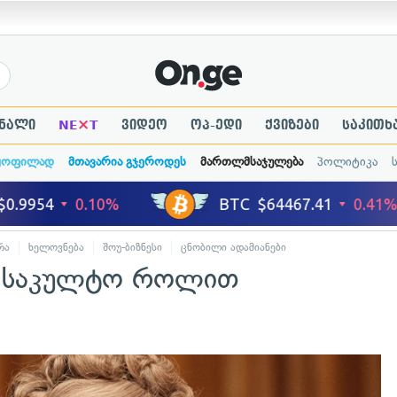
×
ნალი
NE
T
ვიდეო
ოპ-ედი
ქვიზები
საკითხ
ყოფილად
მთავარია გჯეროდეს
მართლმსაჯულება
პოლიტიკა
რა
ხელოვნება
შოუ-ბიზნესი
ცნობილი ადამიანები
ოს საკულტო როლით