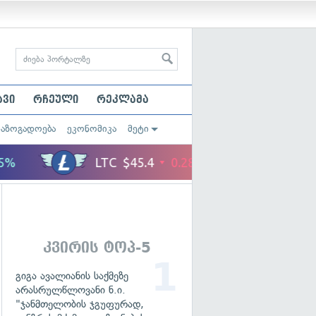
ავი
რჩეული
რეკლამა
საზოგადოება
ეკონომიკა
მეტი
კვირის ტოპ-5
გიგა ავალიანის საქმეზე
არასრულწლოვანი ნ.ი.
"ჯანმთელობის ჯგუფურად,