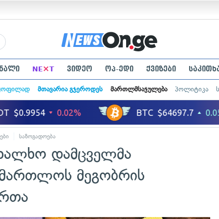
×
ნალი
NE
T
ვიდეო
ოპ-ედი
ქვიზები
საკითხ
ყოფილად
მთავარია გჯეროდეს
მართლმსაჯულება
პოლიტიკა
ები
საზოგადოება
სახალხო დამცველმა
ამართლოს მეგობრის
ართა