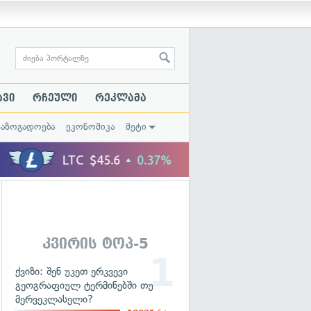
ავი
რჩეული
რეკლამა
საზოგადოება
ეკონომიკა
მეტი
კვირის ტოპ-5
ქვიზი: შენ უკეთ ერკვევი
გეოგრაფიულ ტერმინებში თუ
მერვეკლასელი?