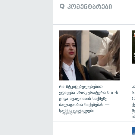
კომენტარები
გა
რა მტკიცებულებებით
ს
ედავება პროკურატურა ნ.ი.-ს
S
გიგა ავალიანის საქმეზე
C
ძალადობის წაქეზებას —
ქ
საქმის დეტალები
შ
7 აგვისტო, 16:50
7
ი