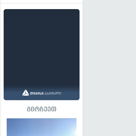
გირჩევთ
გადახედვა