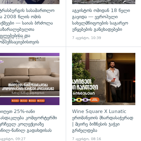
ტრასბურგის სასამართლო
აგვისტოს ომიდან 18 წელი
ა 2008 წლის ომის
გავიდა — ევროპული
აქმეები — საიას ბრძოლა
სახელმწიფოების საგარეო
აზარალებულთა
უწყებების განცხადებები
ფლებებისა და
 აგვისტო, 11:53
7 აგვისტო, 10:39
ომპენსაციებისთვის
დახედვა
იიღეთ 25%-იანი
Wine Square X Lunatic
ასდაკლება კომფორტერში
ერთმანეთის მხარდასაჭერად
ერჩეულ კოლექციაზე
| მცირე ბიზნესის ჯაჭვი
აწილ-ნაწილ გადახდისას
გრძელდება
 აგვისტო, 09:27
7 აგვისტო, 08:16