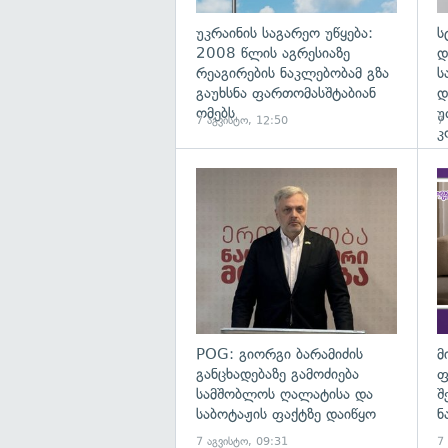
უკრაინის საგარეო უწყება:
ს
2008 წლის აგრესიაზე
დ
რეაგირების ნაკლებობამ გზა
ს
გაუხსნა ფართომასშტაბიან
დ
ომებს
უ
7 აგვისტო, 12:50
7
კ
გა
POG: გიორგი ბარამიძის
მ
განცხადებაზე გამოძიება
ფ
სამშობლოს ღალატისა და
შ
საბოტაჟის ფაქტზე დაიწყო
ნ
7 აგვისტო, 09:31
7