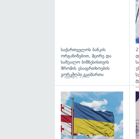
საქართველოს ბანკის
2
ორგანიზებით, მცირე და
დ
საშუალო ბიზნესისთვის
ს
შრომის უსაფრთხოების
უ
ვორკშოპი გაიმართა
ს
7 აგვისტო, 13:40
7
ტ
—
პ
გა