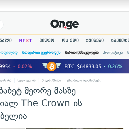
×
ნალი
NE
T
ვიდეო
ოპ-ედი
ქვიზები
საკითხ
ყოფილად
მთავარია გჯეროდეს
მართლმსაჯულება
პოლიტიკა
ულტურა
ხელოვნება
შოუ-ბიზნესი
ცნობილი ადამიანები
ბეტ მეორე მასზე
იალ The Crown-ის
ებელია