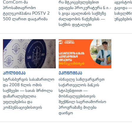
ComCom-მა
რა მტკიცებულებებით
აგვისტო
პროსამთავრობო
ედავება პროკურატურა ნ.ი.-
გავიდა 
ტელეკომპანია POSTV 2
ს გიგა ავალიანის საქმეზე
სახელმწ
500 ლარით დააჯარიმა
ძალადობის წაქეზებას —
უწყებები
საქმის დეტალები
პოლიტიკა
ეკონომიკა
სტრასბურგის სასამართლო
ისწავლე საზღვარგარეთ
და 2008 წლის ომის
საქართველოს ბანკის
საქმეები — საიას ბრძოლა
სტიპენდიით —
დაზარალებულთა
მოსწავლეებისთვის
უფლებებისა და
შექმნილ საერთაშორისო
კომპენსაციებისთვის
პროგრამაზე მიღება
დაიწყო