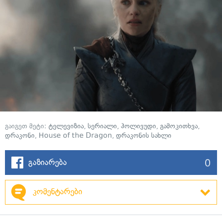
გაიგეთ მეტი:
ტელევიზია
,
სერიალი
,
ჰოლივუდი
,
გამოკითხვა
,
დრაკონი
,
House of the Dragon
,
დრაკონის სახლი
0
გაზიარება
კომენტარები