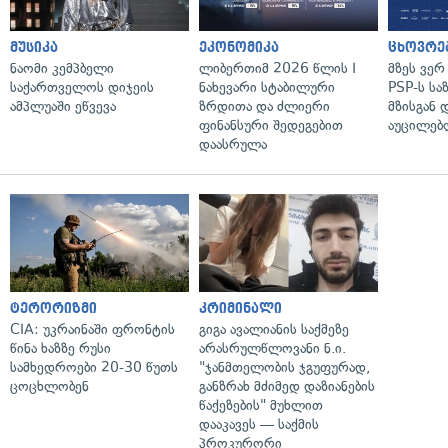
მუსიკა
ეკონომიკა
ცხოვრე
ნაომი კემპბელი
ლიბერთიმ 2026 წლის I
მზეს ვერ
საქართველოს დიჯეის
ნახევარი სტაბილური
PSP-ს სა
ამპლუაში ეწვევა
ზრდითა და ძლიერი
მზისგან 
ფინანსური შედეგებით
აუცილებლ
დაასრულა
ტერორიზმი
კრიმინალი
CIA: უკრაინაში ფრონტის
გიგა ავალიანის საქმეზე
წინა ხაზზე რუსი
არასრულწლოვანი ნ.ი.
სამხედროები 20-30 წუთს
"ჯანმთელობის ჯგუფურად,
ცოცხლობენ
განზრახ მძიმედ დაზიანების
წაქეზების" მუხლით
დააკავეს — საქმის
პროკურორი