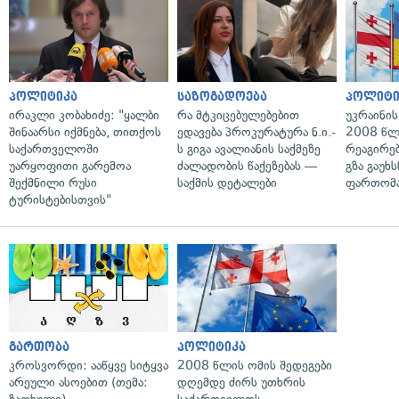
პოლიტიკა
საზოგადოება
პოლიტი
ირაკლი კობახიძე: "ყალბი
რა მტკიცებულებებით
უკრაინის
შინაარსი იქმნება, თითქოს
ედავება პროკურატურა ნ.ი.-
2008 წლ
საქართველოში
ს გიგა ავალიანის საქმეზე
რეაგირებ
უარყოფითი გარემოა
ძალადობის წაქეზებას —
გზა გაუხს
შექმნილი რუსი
საქმის დეტალები
ფართომა
ტურისტებისთვის"
გართობა
პოლიტიკა
კროსვორდი: ააწყვე სიტყვა
2008 წლის ომის შედეგები
არეული ასოებით (თემა:
დღემდე ძირს უთხრის