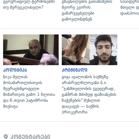
გეოგრაფიულ ტერმინებში
გზავნილების გათამაშების
სპაიდერმ
თუ მერვეკლასელი?
მეორე კვირის
მთელი დ
გამარჯვებულები
დაასპოი
გამოვლინდნენ
პოლიტიკა
კრიმინალი
ნიკა მელიას
გიგა ავალიანის საქმეზე
მოსამართლისთვის
არასრულწლოვანი ნ.ი.
შეურაცხმყოფელი
"ჯანმთელობის ჯგუფურად,
მიმართვის გამო 1 წლითა
განზრახ მძიმედ დაზიანების
და 6 თვით პატიმრობა
წაქეზების" მუხლით
მიესაჯა
დააკავეს — საქმის
პროკურორი
კომენტარები