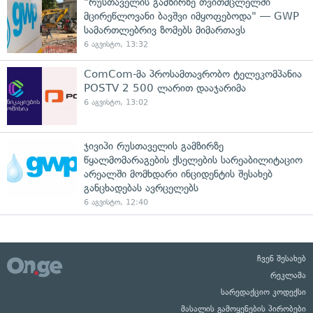
"რუსთაველის გამზირზე თვითმცლელში
მცირეწლოვანი ბავშვი იმყოფებოდა" — GWP
სამართლებრივ ზომებს მიმართავს
6 აგვისტო, 13:32
ComCom-მა პროსამთავრობო ტელეკომპანია
POSTV 2 500 ლარით დააჯარიმა
6 აგვისტო, 13:02
ჯივიპი რუსთაველის გამზირზე
წყალმომარაგების ქსელების სარეაბილიტაციო
არეალში მომხდარი ინციდენტის შესახებ
განცხადებას ავრცელებს
6 აგვისტო, 12:40
ჩვენ შესახებ
რეკლამა
სარედაქციო კოდექსი
მასალის გამოყენების პირობები