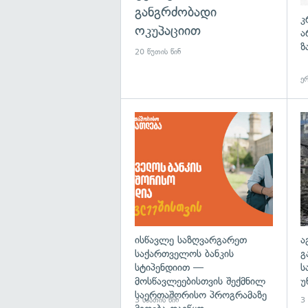
განგრძობადი
კ
ოკუპაციით
ა
ზ
20 წუთის წინ
ერ
ისწავლე საზღვარგარეთ
ა
საქართველოს ბანკის
გ
სტიპენდიით —
ს
მოსწავლეებისთვის შექმნილ
უ
საერთაშორისო პროგრამაზე
3 საათის წინ
3 