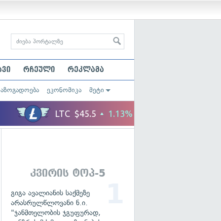
ავი
რჩეული
რეკლამა
საზოგადოება
ეკონომიკა
მეტი
კვირის ტოპ-5
გიგა ავალიანის საქმეზე
არასრულწლოვანი ნ.ი.
"ჯანმთელობის ჯგუფურად,