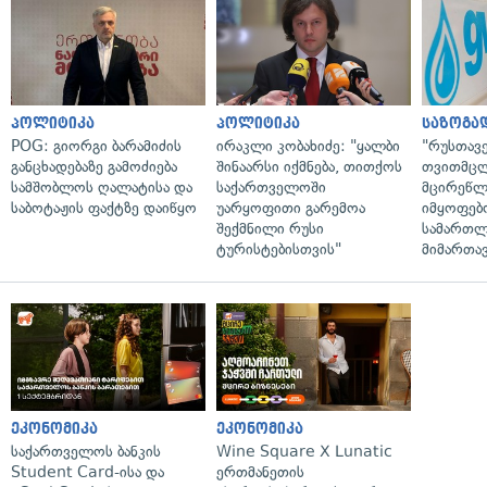
პოლიტიკა
პოლიტიკა
საზოგა
POG: გიორგი ბარამიძის
ირაკლი კობახიძე: "ყალბი
"რუსთავ
განცხადებაზე გამოძიება
შინაარსი იქმნება, თითქოს
თვითმც
სამშობლოს ღალატისა და
საქართველოში
მცირეწლ
საბოტაჟის ფაქტზე დაიწყო
უარყოფითი გარემოა
იმყოფებ
შექმნილი რუსი
სამართლ
ტურისტებისთვის"
მიმართა
ეკონომიკა
ეკონომიკა
საქართველოს ბანკის
Wine Square X Lunatic
Student Card-ისა და
ერთმანეთის