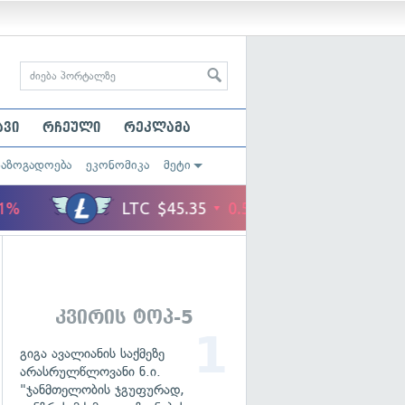
ავი
რჩეული
რეკლამა
საზოგადოება
ეკონომიკა
მეტი
კვირის ტოპ-5
გიგა ავალიანის საქმეზე
არასრულწლოვანი ნ.ი.
"ჯანმთელობის ჯგუფურად,