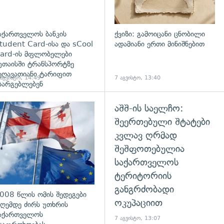
აქართველოს ბანკის
ქვიზი: გამოიცანი ცნობილი
tudent Card-ისა და sCool
ადამიანი ერთი მინიშნებით
ard-ის მფლობელები
უთაისში ტრანსპორტზე
ეღავათიანი ტარიფით
 აგვისტო, 14:49
7 აგვისტო, 13:40
სარგებლებენ
აშშ-ის საელჩო:
გადახედვა
შეერთებული შტატები
კვლავ ღრმად
შეშფოთებულია
საქართველოს
ტერიტორიის
განგრძობადი
008 წლის ომის შედეგები
ოკუპაციით
ღემდე ძირს უთხრის
აქართველოს
7 აგვისტო, 13:07