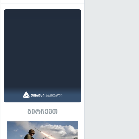
გირჩევთ
გადახედვა