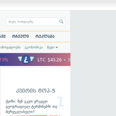
ავი
რჩეული
რეკლამა
საზოგადოება
ეკონომიკა
მეტი
კვირის ტოპ-5
ქვიზი: შენ უკეთ ერკვევი
გეოგრაფიულ ტერმინებში თუ
მერვეკლასელი?