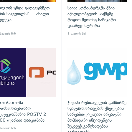
ოგორ უნდა გადავურჩეთ
საია: სტრასბურგმა მზია
ზის სიკვდილს? — ახალი
ამაღლობელის საქმეზე
ვლევა
რიგით მეოთხე საჩივარი
დაარეგისტრირა
საათის წინ
6 საათის წინ
გადახედვა
omCom-მა
ჯივიპი რუსთაველის გამზირზე
როსამთავრობო
წყალმომარაგების ქსელების
ელეკომპანია POSTV 2
სარეაბილიტაციო არეალში
00 ლარით დააჯარიმა
მომხდარი ინციდენტის
შესახებ განცხადებას
საათის წინ
8 საათის წინ