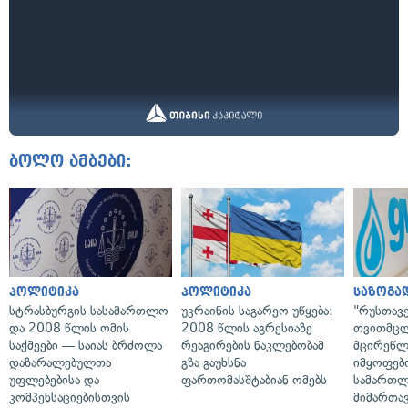
ბოლო ამბები:
პოლიტიკა
პოლიტიკა
საზოგა
სტრასბურგის სასამართლო
უკრაინის საგარეო უწყება:
"რუსთავ
და 2008 წლის ომის
2008 წლის აგრესიაზე
თვითმც
საქმეები — საიას ბრძოლა
რეაგირების ნაკლებობამ
მცირეწლ
დაზარალებულთა
გზა გაუხსნა
იმყოფებ
უფლებებისა და
ფართომასშტაბიან ომებს
სამართლ
კომპენსაციებისთვის
მიმართა