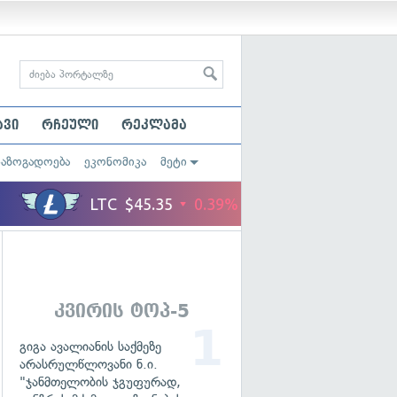
ავი
რჩეული
რეკლამა
საზოგადოება
ეკონომიკა
მეტი
კვირის ტოპ-5
გიგა ავალიანის საქმეზე
არასრულწლოვანი ნ.ი.
"ჯანმთელობის ჯგუფურად,