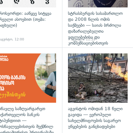
როსვორდი: ააწყვე სიტყვა
სტრასბურგის სასამართლო
რეული ასოებით (თემა:
და 2008 წლის ომის
აფხული)
საქმეები — საიას ბრძოლა
დაზარალებულთა
უფლებებისა და
 აგვისტო, 12:00
7 აგვისტო, 11:53
კომპენსაციებისთვის
დახედვა
სწავლე საზღვარგარეთ
აგვისტოს ომიდან 18 წელი
აქართველოს ბანკის
გავიდა — ევროპული
ტიპენდიით —
სახელმწიფოების საგარეო
ოსწავლეებისთვის შექმნილ
უწყებების განცხადებები
აერთაშორისო პროგრამაზე