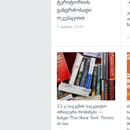
ტერიტორიის
განგრძობადი
კ
ოკუპაციით
ა
ზ
7 აგვისტო, 13:07
7
გა
21-ე საუკუნის საუკეთესო
ი
თრილერი რომანები —
ს
ნახეთ The New York Times-
ს
ის სია
მ
ს