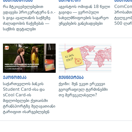
საზოგადოება
მსოფლიო
საზოგა
რა მტკიცებულებებით
აგვისტოს ომიდან 18 წელი
ComCom
ედავება პროკურატურა ნ.ი.-
გავიდა — ევროპული
პროსამ
ს გიგა ავალიანის საქმეზე
სახელმწიფოების საგარეო
ტელეკომ
ძალადობის წაქეზებას —
უწყებების განცხადებები
500 ლარ
საქმის დეტალები
ეკონომიკა
მეცნიერება
საქართველოს ბანკის
ქვიზი: შენ უკეთ ერკვევი
Student Card-ისა და
გეოგრაფიულ ტერმინებში
sCool Card-ის
თუ მერვეკლასელი?
მფლობელები ქუთაისში
ტრანსპორტზე შეღავათიანი
ტარიფით ისარგებლებენ