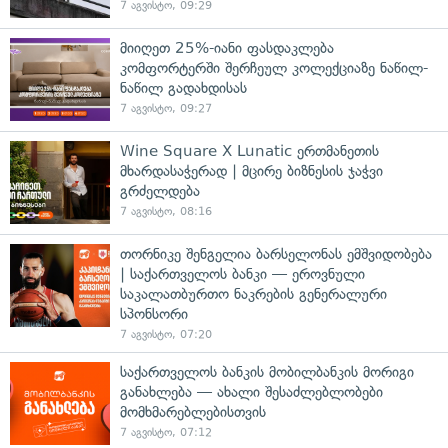
7 აგვისტო, 09:29
მიიღეთ 25%-იანი ფასდაკლება
კომფორტერში შერჩეულ კოლექციაზე ნაწილ-
ნაწილ გადახდისას
7 აგვისტო, 09:27
Wine Square X Lunatic ერთმანეთის
მხარდასაჭერად | მცირე ბიზნესის ჯაჭვი
გრძელდება
7 აგვისტო, 08:16
თორნიკე შენგელია ბარსელონას ემშვიდობება
| საქართველოს ბანკი — ეროვნული
საკალათბურთო ნაკრების გენერალური
სპონსორი
7 აგვისტო, 07:20
საქართველოს ბანკის მობილბანკის მორიგი
განახლება — ახალი შესაძლებლობები
მომხმარებლებისთვის
7 აგვისტო, 07:12