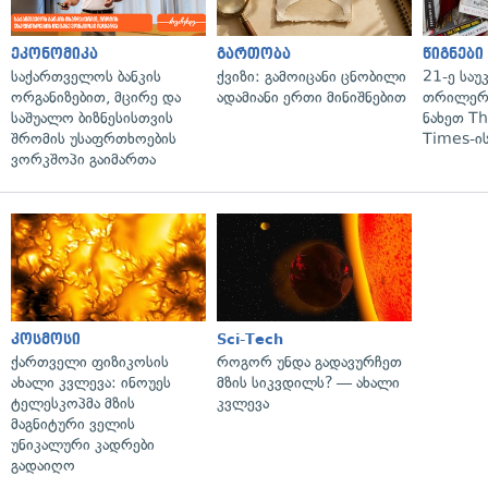
ეკონომიკა
გართობა
წიგნები
საქართველოს ბანკის
ქვიზი: გამოიცანი ცნობილი
21-ე საუ
ორგანიზებით, მცირე და
ადამიანი ერთი მინიშნებით
თრილერი
საშუალო ბიზნესისთვის
ნახეთ T
შრომის უსაფრთხოების
Times-ის
ვორკშოპი გაიმართა
კოსმოსი
Sci-Tech
ქართველი ფიზიკოსის
როგორ უნდა გადავურჩეთ
ახალი კვლევა: ინოუეს
მზის სიკვდილს? — ახალი
ტელესკოპმა მზის
კვლევა
მაგნიტური ველის
უნიკალური კადრები
გადაიღო