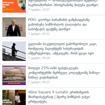
სტიპენდიით — მოსწავლეებისთვის შექმნილ
საერთაშორისო პროგრამაზე მიღება დაიწყო
7 აგვისტო, 10:57
POG: გიორგი ბარამიძის განცხადებაზე
გამოძიება სამშობლოს ღალატისა და
საბოტაჟის ფაქტზე დაიწყო
7 აგვისტო, 09:31
ცელიანი სიკვდილივით გამოწყობილი კაცი,
რომელიც პაციენტებს სახურავიდან
აშტერდებოდა, ამტკიცებს, რომ ყვავი იყო
7 აგვისტო, 09:29
მიიღეთ 25%-იანი ფასდაკლება
კომფორტერში შერჩეულ კოლექციაზე ნაწილ-
ნაწილ გადახდისას
7 აგვისტო, 09:27
Wine Square X Lunatic ერთმანეთის
მხარდასაჭერად | მცირე ბიზნესის ჯაჭვი
გრძელდება