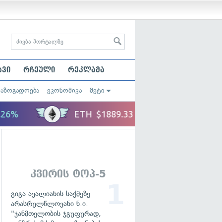
ავი
რჩეული
რეკლამა
საზოგადოება
ეკონომიკა
მეტი
კვირის ტოპ-5
გიგა ავალიანის საქმეზე
არასრულწლოვანი ნ.ი.
"ჯანმთელობის ჯგუფურად,