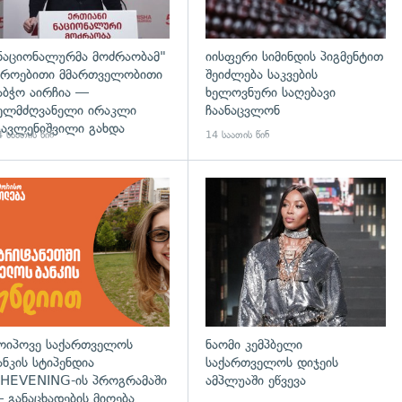
ნაციონალურმა მოძრაობამ"
იისფერი სიმინდის პიგმენტით
როებითი მმართველობითი
შეიძლება საკვების
აბჭო აირჩია —
ხელოვნური საღებავი
ელმძღვანელი ირაკლი
ჩაანაცვლონ
ავლენიშვილი გახდა
 საათის წინ
14 საათის წინ
დახედვა
ოიპოვე საქართველოს
ნაომი კემპბელი
ანკის სტიპენდია
საქართველოს დიჯეის
HEVENING-ის პროგრამაში
ამპლუაში ეწვევა
 განაცხადების მიღება