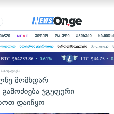
×
ნალი
NE
T
ვიდეო
ოპ-ედი
ქვიზები
საკითხ
ყოფილად
მთავარია გჯეროდეს
მართლმსაჯულება
პოლიტიკა
საზოგადოება
ილზე მომხდარ
 გამოძიება ჯგუფური
ლოთ დაიწყო