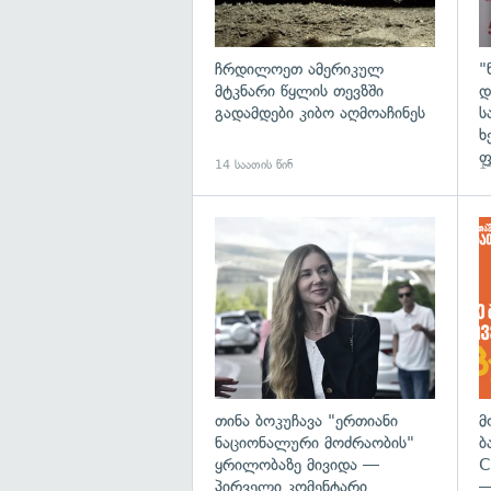
ჩრდილოეთ ამერიკულ
"
მტკნარი წყლის თევზში
დ
გადამდები კიბო აღმოაჩინეს
ს
ხ
ფ
14 საათის წინ
14
გა
თინა ბოკუჩავა "ერთიანი
მ
ნაციონალური მოძრაობის"
ბ
ყრილობაზე მივიდა —
C
პირველი კომენტარი
—