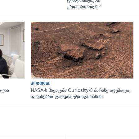
დიპლომატიური
ურთიერთობები"
გადახედვა
კოსმოსი
ალია
NASA-ს მავალმა Curiosity-მ მარსზე იდუმალი,
ფიჭისებრი ლანდშაფტი აღმოაჩინა