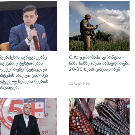
დახედვა
გადახედვა
ნგურჰესის აგრეგატებზე
CIA: უკრაინაში ფრონტის
აგეგმილ ტესტირებას
წინა ხაზზე რუსი სამხედროები
ლექტროენერგეტიკული
20-30 წუთს ცოცხლობენ
ისტემის სრული გათიშვა
ოჰყვა — სემეკის წევრის
 საათის წინ
11 საათის წინ
ანცხადება
დახედვა
გადახედვა