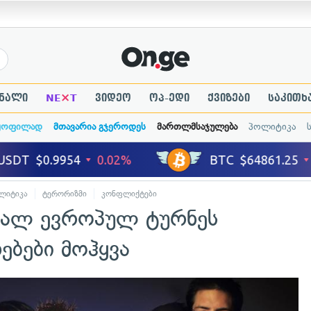
×
ნალი
NE
T
ვიდეო
ოპ-ედი
ქვიზები
საკითხ
ყოფილად
მთავარია გჯეროდეს
მართლმსაჯულება
პოლიტიკა
ლიტიკა
ტერორიზმი
კონფლიქტები
საერთაშორისო ურთიერთობები
ხალ ევროპულ ტურნეს
ებები მოჰყვა