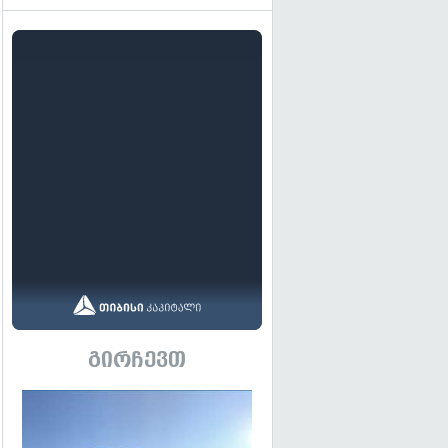
გირჩევთ
გადახედვა