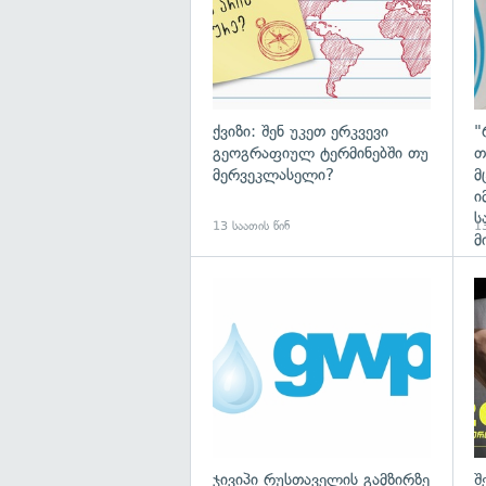
ქვიზი: შენ უკეთ ერკვევი
"
გეოგრაფიულ ტერმინებში თუ
თ
მერვეკლასელი?
მ
ი
ს
13 საათის წინ
13
მ
ჯივიპი რუსთაველის გამზირზე
შ