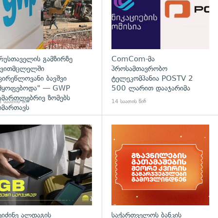
რუსთაველის გამზირზე
ComCom-მა
ვითმცლელში
პროსამთავრობო
ცირეწლოვანი ბავშვი
ტელეკომპანია POSTV 2
მყოფებოდა" — GWP
500 ლარით დააჯარიმა
ამართლებრივ ზომებს
 საათის წინ
14 საათის წინ
იმართავს
ეიძინე ალდაგის
საქართველოს ბანკის