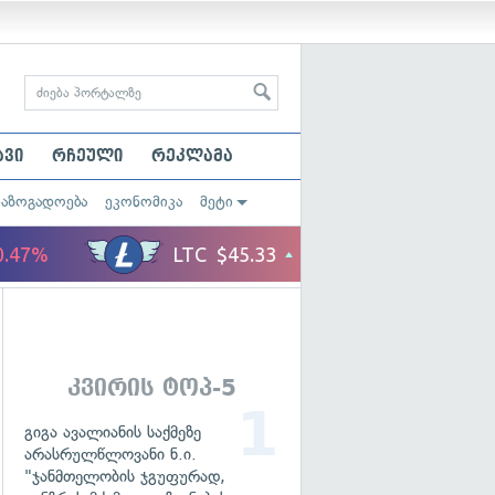
ავი
რჩეული
რეკლამა
საზოგადოება
ეკონომიკა
მეტი
კვირის ტოპ-5
გიგა ავალიანის საქმეზე
არასრულწლოვანი ნ.ი.
"ჯანმთელობის ჯგუფურად,