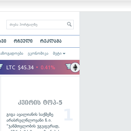
ავი
რჩეული
რეკლამა
საზოგადოება
ეკონომიკა
მეტი
კვირის ტოპ-5
გიგა ავალიანის საქმეზე
არასრულწლოვანი ნ.ი.
"ჯანმთელობის ჯგუფურად,