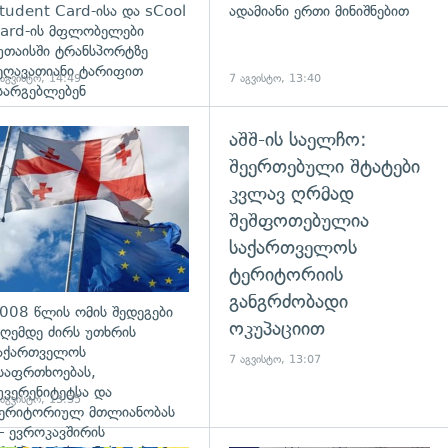
tudent Card-ისა და sCool
ადამიანი ერთი მინიშნებით
ard-ის მფლობელები
უთაისში ტრანსპორტზე
ეღავათიანი ტარიფით
 აგვისტო, 14:49
7 აგვისტო, 13:40
სარგებლებენ
აშშ-ის საელჩო:
გადახედვა
შეერთებული შტატები
კვლავ ღრმად
შეშფოთებულია
საქართველოს
ტერიტორიის
განგრძობადი
008 წლის ომის შედეგები
ოკუპაციით
ღემდე ძირს უთხრის
აქართველოს
7 აგვისტო, 13:07
საფრთხოებას,
უვერენიტეტსა და
 აგვისტო, 13:35
ერიტორიულ მთლიანობას
 ევროკავშირის