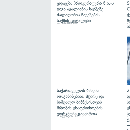
ედავება პროკურატურა ნ.ი.-ს
S
გიგა ავალიანის საქმეზე
C
ძალადობის წაქეზებას —
ქ
საქმის დეტალები
შ
17 საათის წინ
7
ი
საქართველოს ბანკის
2
ორგანიზებით, მცირე და
დ
საშუალო ბიზნესისთვის
ს
შრომის უსაფრთხოების
უ
ვორკშოპი გაიმართა
ს
7 აგვისტო, 13:40
7
ტ
—