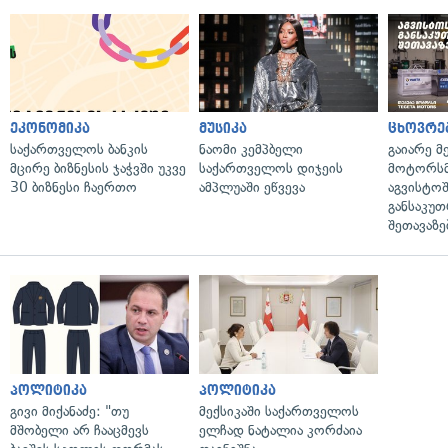
ეკონომიკა
მუსიკა
ცხოვრე
საქართველოს ბანკის
ნაომი კემპბელი
გაიარე მ
მცირე ბიზნესის ჯაჭვში უკვე
საქართველოს დიჯეის
მოტორსმ
30 ბიზნესი ჩაერთო
ამპლუაში ეწვევა
აგვისტო
განსაკუ
შეთავაზე
პოლიტიკა
პოლიტიკა
გივი მიქანაძე: "თუ
მექსიკაში საქართველოს
მშობელი არ ჩააცმევს
ელჩად ნატალია კორძაია